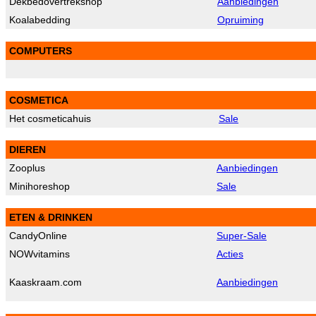
Dekbedovertrekshop
Aanbiedingen
Koalabedding
Opruiming
COMPUTERS
COSMETICA
Het cosmeticahuis
Sale
DIEREN
Zooplus
Aanbiedingen
Minihoreshop
Sale
ETEN & DRINKEN
CandyOnline
Super-Sale
NOWvitamins
Acties
Kaaskraam.com
Aanbiedingen