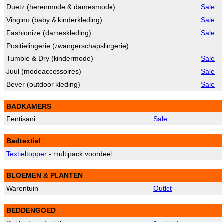
Duetz (herenmode & damesmode)
Sale
Vingino (baby & kinderkleding)
Sale
Fashionize (dameskleding)
Sale
Positielingerie (zwangerschapslingerie)
Tumble & Dry (kindermode)
Sale
Juul (modeaccessoires)
Sale
Bever (outdoor kleding)
Sale
BADKAMERS
Fentisani
Sale
Badtextiel
Textieltopper
- multipack voordeel
BLOEMEN & PLANTEN
Warentuin
Outlet
BEDDENGOED